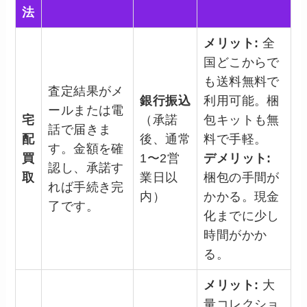
法
メリット:
全
国どこからで
も送料無料で
査定結果がメ
銀行振込
利用可能。梱
ールまたは電
宅
（承諾
包キットも無
話で届きま
配
後、通常
料で手軽。
す。金額を確
買
1〜2営
デメリット:
認し、承諾す
取
業日以
梱包の手間が
れば手続き完
内）
かかる。現金
了です。
化までに少し
時間がかか
る。
メリット:
大
量コレクショ