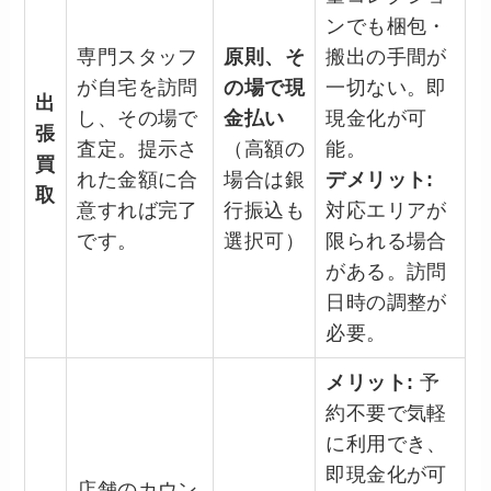
ンでも梱包・
専門スタッフ
原則、そ
搬出の手間が
が自宅を訪問
の場で現
一切ない。即
出
し、その場で
金払い
現金化が可
張
査定。提示さ
（高額の
能。
買
れた金額に合
場合は銀
デメリット:
取
意すれば完了
行振込も
対応エリアが
です。
選択可）
限られる場合
がある。訪問
日時の調整が
必要。
メリット:
予
約不要で気軽
に利用でき、
即現金化が可
店舗のカウン